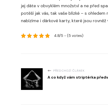
jej dáte v obvyklém množství a ne před sp
potěší jak vás, tak vaše blízké – s ohledem
nabízíme i dárkové karty, které jsou rovně
4.8/5 - (5 votes)
PŘEDCHOZÍ ČLÁNEK
A co když vám striptérka před