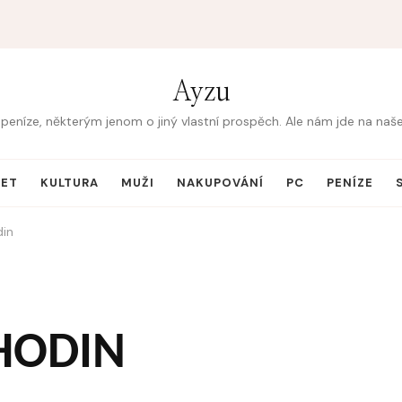
Ayzu
peníze, některým jenom o jiný vlastní prospěch. Ale nám jde na na
NET
KULTURA
MUŽI
NAKUPOVÁNÍ
PC
PENÍZE
in
HODIN