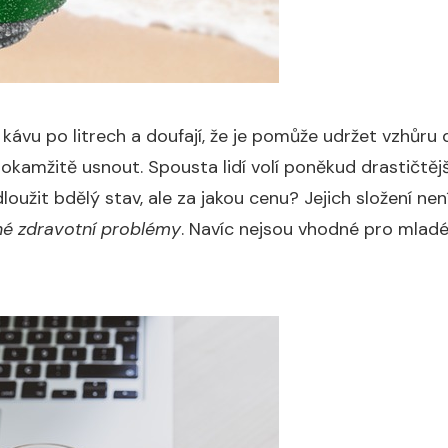
ijí kávu po litrech a doufají, že je pomůže udržet vzhůr
 okamžitě usnout. Spousta lidí volí poněkud drastičtějš
oužit bdělý stav, ale za jakou cenu? Jejich složení nen
é zdravotní problémy
. Navíc nejsou vhodné pro mladé 