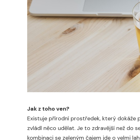
Jak z toho ven?
Existuje přírodní prostředek, který dokáže 
zvládl něco udělat. Je to zdravější než do s
kombinaci se zeleným čajem jde o velmi laho