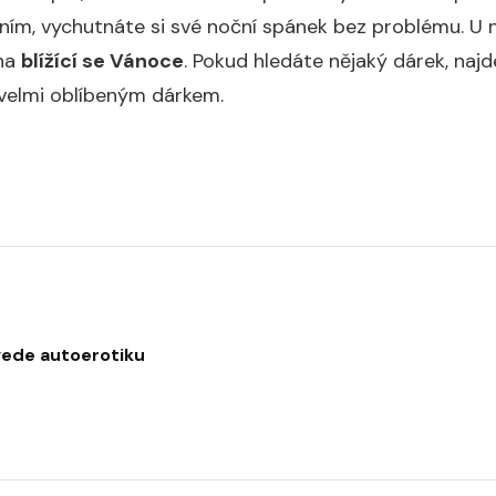
aním, vychutnáte si své noční spánek bez problému.
U 
 na
blížící se Vánoce
. Pokud hledáte nějaký dárek, najd
ž velmi oblíbeným dárkem.
vede autoerotiku