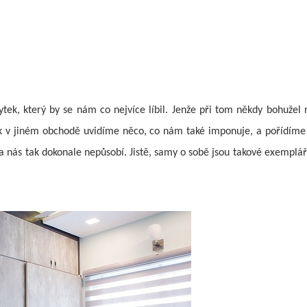
ytek, který by se nám co nejvíce líbil. Jenže při tom někdy bohuž
Pak v jiném obchodě uvidíme něco, co nám také imponuje, a pořídíme 
a nás tak dokonale nepůsobí. Jistě, samy o sobě jsou takové exemplář