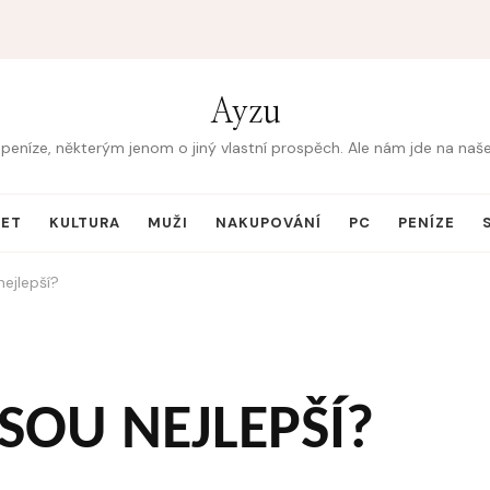
Ayzu
peníze, některým jenom o jiný vlastní prospěch. Ale nám jde na na
NET
KULTURA
MUŽI
NAKUPOVÁNÍ
PC
PENÍZE
nejlepší?
JSOU NEJLEPŠÍ?