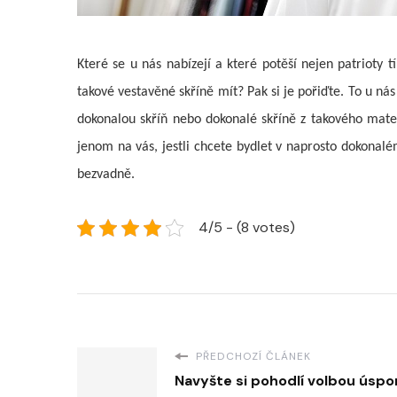
Které se u nás nabízejí a které potěší nejen patrioty 
takové vestavěné skříně mít? Pak si je pořiďte. To u n
dokonalou skříň nebo dokonalé skříně z takového mater
jenom na vás, jestli chcete bydlet v naprosto dokonal
bezvadně.
4/5 - (8 votes)
PŘEDCHOZÍ ČLÁNEK
Navyšte si pohodlí volbou úsp