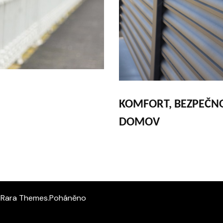
KOMFORT, BEZPEČNO
DOMOV
í
Rara Themes
.Poháněno