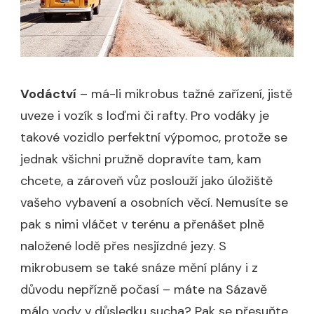
Vodáctví
– má-li mikrobus tažné zařízení, jistě
uveze i vozík s loďmi či rafty. Pro vodáky je
takové vozidlo perfektní výpomoc, protože se
jednak všichni pružně dopravíte tam, kam
chcete, a zároveň vůz poslouží jako úložiště
vašeho vybavení a osobních věcí. Nemusíte se
pak s nimi vláčet v terénu a přenášet plně
naložené lodě přes nesjízdné jezy. S
mikrobusem se také snáze mění plány i z
důvodu nepřízně počasí – máte na Sázavě
málo vody v důsledku sucha? Pak se přesuňte