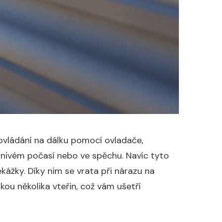
vládání na dálku pomocí ovladače,
znivém počasí nebo ve spěchu. Navíc tyto
kážky. Díky nim se vrata při nárazu na
zkou několika vteřin, což vám ušetří