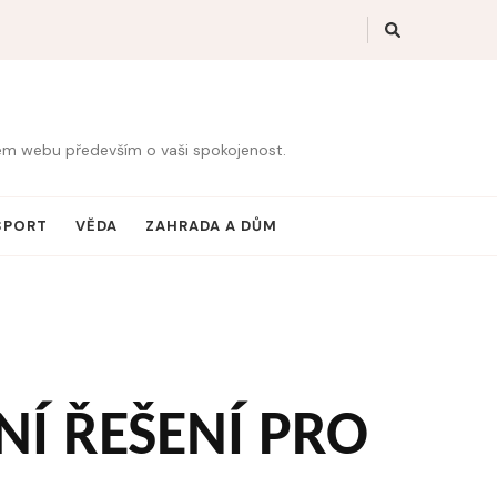
šem webu především o vaši spokojenost.
SPORT
VĚDA
ZAHRADA A DŮM
Í ŘEŠENÍ PRO