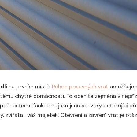
dlí
na prvním místě.
Pohon posuvných vrat
umožňuje o
stému chytré domácnosti. To oceníte zejména v nepří
pečnostními funkcemi, jako jsou senzory detekující pře
, zvířata i váš majetek. Otevření a zavření vrat je otá