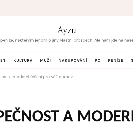
Ayzu
peníze, některým jenom o jiný vlastní prospěch. Ale nám jde na na
NET
KULTURA
MUŽI
NAKUPOVÁNÍ
PC
PENÍZE
nost a moderní řešení pro váš domov
PEČNOST A MODERN