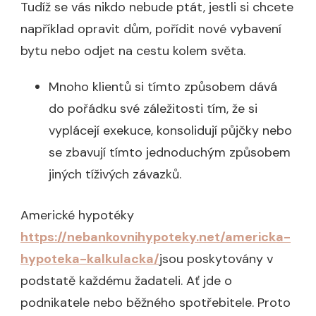
Tudíž se vás nikdo nebude ptát, jestli si chcete
například opravit dům, pořídit nové vybavení
bytu nebo odjet na cestu kolem světa.
Mnoho klientů si tímto způsobem dává
do pořádku své záležitosti tím, že si
vyplácejí exekuce, konsolidují půjčky nebo
se zbavují tímto jednoduchým způsobem
jiných tíživých závazků.
Americké hypotéky
https://nebankovnihypoteky.net/americka-
hypoteka-kalkulacka/
jsou poskytovány v
podstatě každému žadateli. Ať jde o
podnikatele nebo běžného spotřebitele. Proto