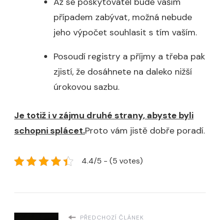
Až se poskytovatel bude vaším
případem zabývat, možná nebude
jeho výpočet souhlasit s tím vaším.
Posoudí registry a příjmy a třeba pak
zjistí, že dosáhnete na daleko nižší
úrokovou sazbu.
Je totiž i v zájmu druhé strany, abyste byli
schopni splácet.
Proto vám jistě dobře poradí.
4.4/5 - (5 votes)
PŘEDCHOZÍ ČLÁNEK